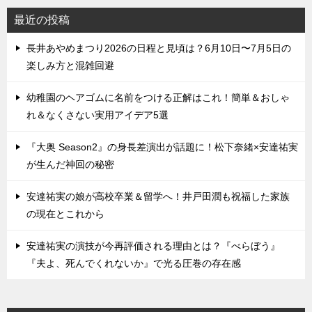
最近の投稿
長井あやめまつり2026の日程と見頃は？6月10日〜7月5日の
楽しみ方と混雑回避
幼稚園のヘアゴムに名前をつける正解はこれ！簡単＆おしゃ
れ＆なくさない実用アイデア5選
『大奥 Season2』の身長差演出が話題に！松下奈緒×安達祐実
が生んだ神回の秘密
安達祐実の娘が高校卒業＆留学へ！井戸田潤も祝福した家族
の現在とこれから
安達祐実の演技が今再評価される理由とは？『べらぼう』
『夫よ、死んでくれないか』で光る圧巻の存在感