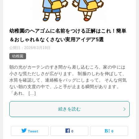
幼稚園のヘアゴムに名前をつける正解はこれ！簡単
＆おしゃれ＆なくさない実用アイデア5選
公開日：
2026年3月19日
幼稚園
朝の光がカーテンのすき間から差し込むころ、家の中には
小さな慌ただしさが広がります。 制服のしわを伸ばして、
水筒を確認して、連絡帳をバッグにしまって。 そんな何気
ない朝の支度の中で、ふと手が止まる瞬間があります。
「あれ、 […]
続きを読む
Tweet
0
0