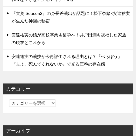
『大奥 Season2』の身長差演出が話題に！松下奈緒×安達祐実
が生んだ神回の秘密
安達祐実の娘が高校卒業＆留学へ！井戸田潤も祝福した家族
の現在とこれから
安達祐実の演技が今再評価される理由とは？『べらぼう』
『夫よ、死んでくれないか』で光る圧巻の存在感
カテゴリー
カ
テ
ゴ
リ
アーカイブ
ー