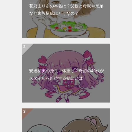
ョ
花乃まりあの本名は？父親と母親や兄弟
ン
など家族構成はどうなの？
安達祐実の身長・体重は？奇跡の40代が
スタイルを維持する秘訣とは