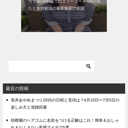
ウマ娘DMM版でのエラーコード706が出
たとき対処法の最新版及び原因
最近の投稿
長井あやめまつり2026の日程と見頃は？6月10日〜7月5日の
楽しみ方と混雑回避
幼稚園のヘアゴムに名前をつける正解はこれ！簡単＆おしゃ
れ＆なくさない実用アイデア5選