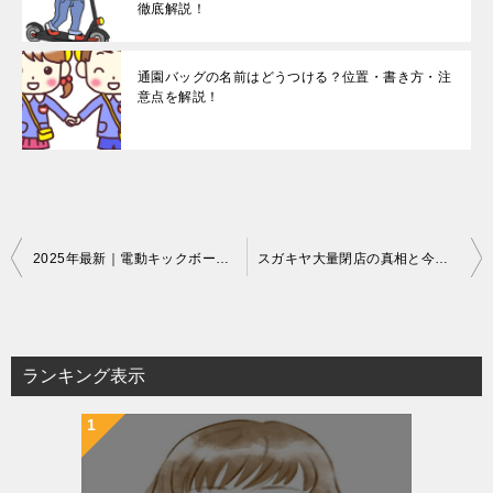
徹底解説！
通園バッグの名前はどうつける？位置・書き方・注
意点を解説！
投
2025年最新｜電動キックボードの道路交通法改正とは？免許・ヘルメット・歩道走行の最新ルールを徹底解説！
スガキヤ大量閉店の真相と今後の展開！値上げ・コスト高騰・新戦略を徹底分析
稿
ナ
ビ
ランキング表示
ゲ
ー
シ