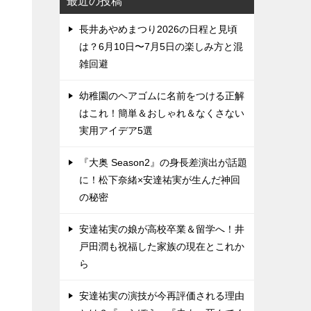
最近の投稿
長井あやめまつり2026の日程と見頃
は？6月10日〜7月5日の楽しみ方と混
雑回避
幼稚園のヘアゴムに名前をつける正解
はこれ！簡単＆おしゃれ＆なくさない
実用アイデア5選
『大奥 Season2』の身長差演出が話題
に！松下奈緒×安達祐実が生んだ神回
の秘密
安達祐実の娘が高校卒業＆留学へ！井
戸田潤も祝福した家族の現在とこれか
ら
安達祐実の演技が今再評価される理由