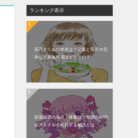
ランキング表示
花乃まりあの本名は？父親と母親や兄
弟など家族構成はどうなの？
安達祐実の身長・体重は？奇跡の40代
がスタイルを維持する秘訣とは