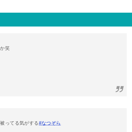
いか笑
ラ被ってる気がする
#なつぞら