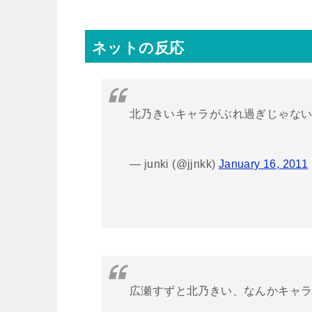
ネットの反応
北乃きいキャラがぶれ過ぎじゃな
— junki (@jjnkk)
January 16, 2011
広瀬すずと北乃きい、なんかキャ