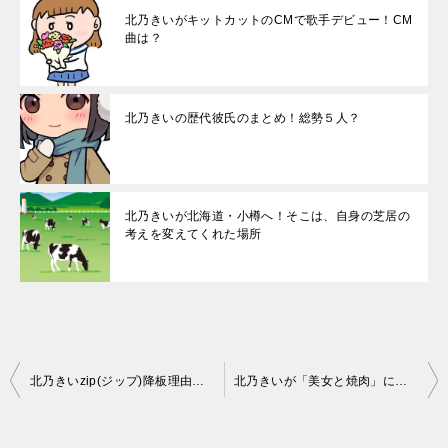
北乃きいがキットカットのCMで歌手デビュー！CM
曲は？
北乃きいの歴代彼氏のまとめ！総勢５人？
北乃きいが北海道・小樽へ！そこは、自身の芝居の
考えを変えてくれた場所
投
北乃きいzip(ジップ)降板理由の真相！衝撃の事情とは？
北乃きいが「美女と焼肉」に出演!本格的な炭火焼肉を食べ「タン食べて」のサイン残す
稿
ナ