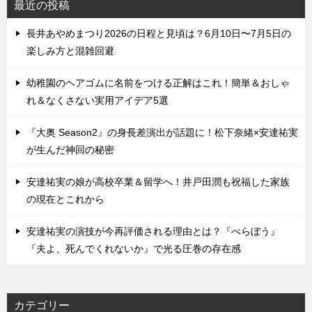
最近の投稿
長井あやめまつり2026の日程と見頃は？6月10日〜7月5日の
楽しみ方と混雑回避
幼稚園のヘアゴムに名前をつける正解はこれ！簡単＆おしゃ
れ＆なくさない実用アイデア5選
『大奥 Season2』の身長差演出が話題に！松下奈緒×安達祐実
が生んだ神回の秘密
安達祐実の娘が高校卒業＆留学へ！井戸田潤も祝福した家族
の現在とこれから
安達祐実の演技が今再評価される理由とは？『べらぼう』
『夫よ、死んでくれないか』で光る圧巻の存在感
カテゴリー