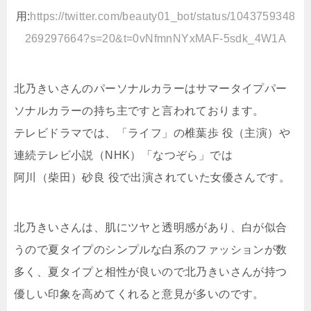
用:
https://twitter.com/beauty01_bot/status/1043759348
269297664?s=20&t=0vNfmnNYxMAF-5sdk_4W1A
北乃きいさんのパーソナルカラーはサマータイプパー
ソナルカラーの持ち主ですと言われております。
テレビドラマでは、「ライフ」の椎葉歩 役（主演）や
連続テレビ小説（NHK）「なつぞら」では
阿川（柴田）砂良 役で出演されていた女優さんです。
北乃きいさんは、肌にツヤと透明感があり、白が似合
うので夏タイプのシンプルな白系のファッションが数
多く、夏タイプと相性が良いので北乃きいさんが持つ
優しい印象を高めてくれると意見が多いのです。