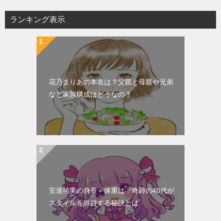
ビ
ランキング表示
ゲ
ー
シ
ョ
花乃まりあの本名は？父親と母親や兄弟
ン
など家族構成はどうなの？
安達祐実の身長・体重は？奇跡の40代が
スタイルを維持する秘訣とは