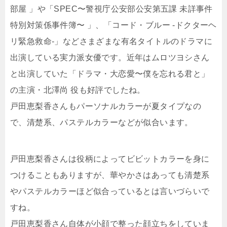
部屋 」や「SPEC〜警視庁公安部公安第五課 未詳事件
特別対策係事件簿〜 」、「コード・ブルー -ドクターヘ
リ緊急救命-」などさまざまな有名タイトルのドラマに
出演している実力派女優です。近年はムロツヨシさん
と出演していた「ドラマ・大恋愛〜僕を忘れる君と」
の主演・北澤尚 役も好評でしたね。
戸田恵梨香さんもパーソナルカラーが夏タイプなの
で、清楚系、パステルカラーなどが似合います。
戸田恵梨香さんは役柄によってビビットカラーを身に
つけることもありますが、華やかさはあっても清楚系
やパステルカラーほど似合っているとは言いづらいで
すね。
戸田恵梨香さん自体が小顔で整った顔立ちをしていま