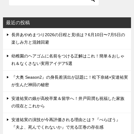
最近の投稿
長井あやめまつり2026の日程と見頃は？6月10日〜7月5日の
楽しみ方と混雑回避
幼稚園のヘアゴムに名前をつける正解はこれ！簡単＆おしゃ
れ＆なくさない実用アイデア5選
『大奥 Season2』の身長差演出が話題に！松下奈緒×安達祐実
が生んだ神回の秘密
安達祐実の娘が高校卒業＆留学へ！井戸田潤も祝福した家族
の現在とこれから
安達祐実の演技が今再評価される理由とは？『べらぼう』
『夫よ、死んでくれないか』で光る圧巻の存在感