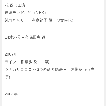
花 役（主演）
連続テレビ小説（NHK）
純情きらり 有森笛子 役（少女時代）
14才の母 – 久保田恵 役
2007年
ライフ – 椎葉歩 役（主演）
ツナガルココロ 〜3つの愛の物語〜 – 佐藤愛 役（主
演）
2008年