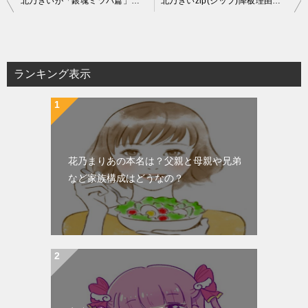
北乃きいが「銀魂ミツバ篇」でヒロインであるミツバ役を演じる！辛い物好き女子？
北乃きいzip(ジップ)降板理由の真相！衝撃の事情とは？
稿
ナ
ビ
ランキング表示
ゲ
ー
シ
ョ
花乃まりあの本名は？父親と母親や兄弟
ン
など家族構成はどうなの？