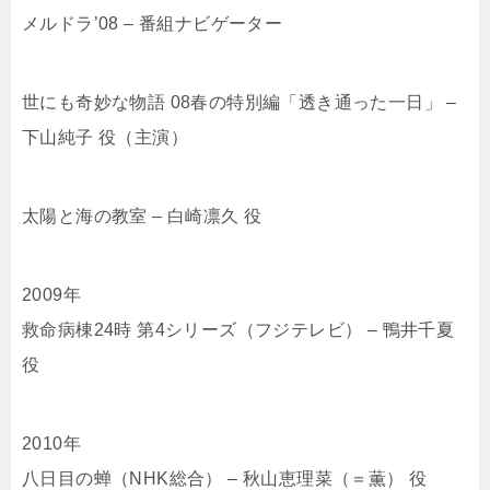
メルドラ’08 – 番組ナビゲーター
世にも奇妙な物語 08春の特別編「透き通った一日」 –
下山純子 役（主演）
太陽と海の教室 – 白崎凛久 役
2009年
救命病棟24時 第4シリーズ（フジテレビ） – 鴨井千夏
役
2010年
八日目の蝉（NHK総合） – 秋山恵理菜（＝薫） 役