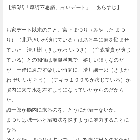
【第5話「摩訶不思議、占いデート」 あらすじ】
お家デート以来のこと、宮下まつり（みやした まつ
り）（北乃きいが演じている）はある事に頭を悩ませ
ていた。清川樹（きよかわ いつき）（笹森裕貴が演じ
ている）との関係は順風満帆で、嬉しい限りなのだ
が、一緒に過ごす楽しい時間に、清川誠一郎（きよか
わ せいいちろう）（アキラ１００％が演じている）が
脳内に来て水を差すようになっていたからのだから
た。
誠一郎が脳内に来るのを、どうにか治せないか。
まつりは誠一郎と治療法を探すように努力することに
なる。
そんな折、まつりは占いで、近い将来に樹との関係が