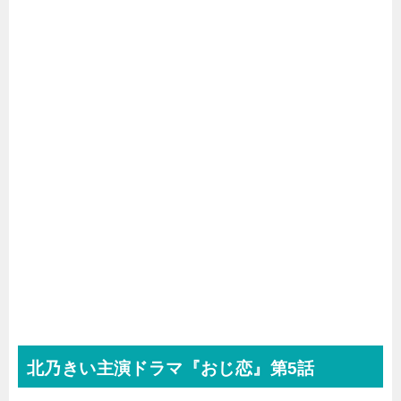
北乃きい主演ドラマ『おじ恋』第5話