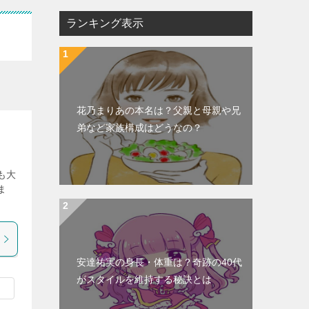
ランキング表示
花乃まりあの本名は？父親と母親や兄
弟など家族構成はどうなの？
も大
ま
安達祐実の身長・体重は？奇跡の40代
がスタイルを維持する秘訣とは