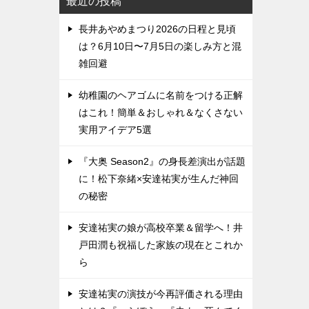
最近の投稿
長井あやめまつり2026の日程と見頃
は？6月10日〜7月5日の楽しみ方と混
雑回避
幼稚園のヘアゴムに名前をつける正解
はこれ！簡単＆おしゃれ＆なくさない
実用アイデア5選
『大奥 Season2』の身長差演出が話題
に！松下奈緒×安達祐実が生んだ神回
の秘密
安達祐実の娘が高校卒業＆留学へ！井
戸田潤も祝福した家族の現在とこれか
ら
安達祐実の演技が今再評価される理由