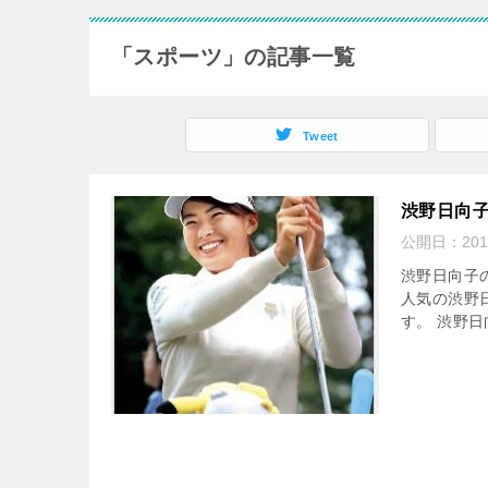
「スポーツ」の記事一覧
Tweet
渋野日向
公開日：
20
渋野日向子
人気の渋野
す。 渋野日