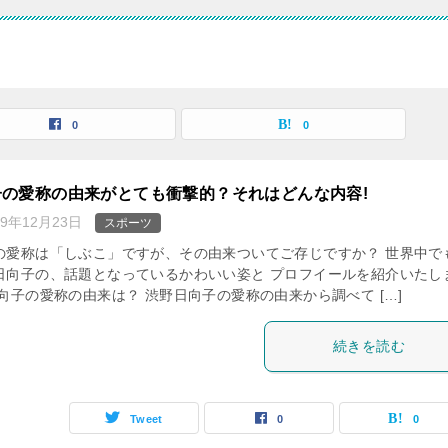
0
0
子の愛称の由来がとても衝撃的？それはどんな内容!
19年12月23日
スポーツ
の愛称は「しぶこ」ですが、その由来ついてご存じですか？ 世界中で
日向子の、話題となっているかわいい姿と プロフイールを紹介いたし
向子の愛称の由来は？ 渋野日向子の愛称の由来から調べて […]
続きを読む
Tweet
0
0