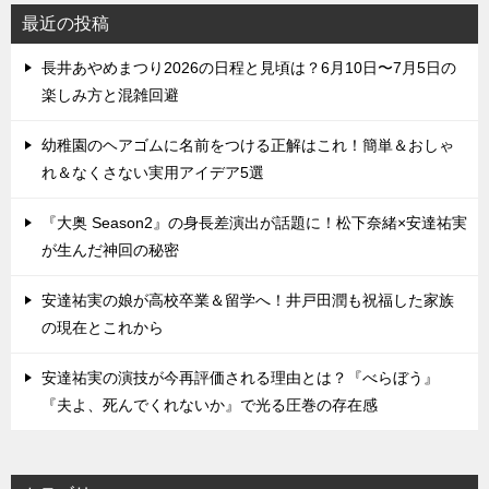
最近の投稿
長井あやめまつり2026の日程と見頃は？6月10日〜7月5日の
楽しみ方と混雑回避
幼稚園のヘアゴムに名前をつける正解はこれ！簡単＆おしゃ
れ＆なくさない実用アイデア5選
『大奥 Season2』の身長差演出が話題に！松下奈緒×安達祐実
が生んだ神回の秘密
安達祐実の娘が高校卒業＆留学へ！井戸田潤も祝福した家族
の現在とこれから
安達祐実の演技が今再評価される理由とは？『べらぼう』
『夫よ、死んでくれないか』で光る圧巻の存在感