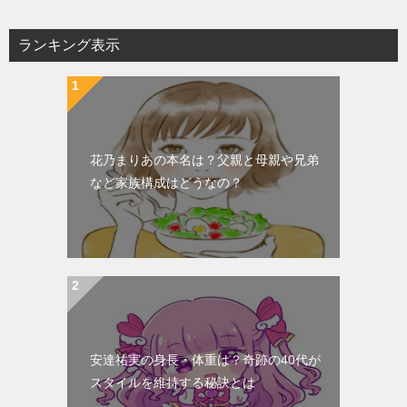
ナ
ビ
ランキング表示
ゲ
ー
シ
ョ
花乃まりあの本名は？父親と母親や兄弟
ン
など家族構成はどうなの？
安達祐実の身長・体重は？奇跡の40代が
スタイルを維持する秘訣とは