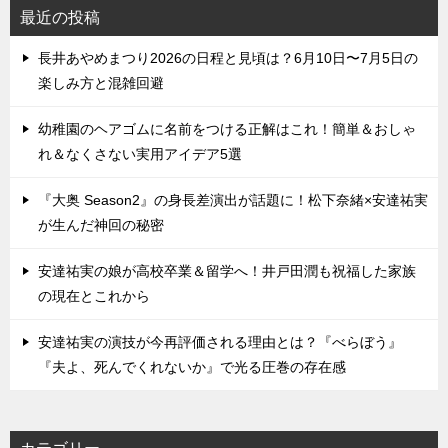
最近の投稿
長井あやめまつり2026の日程と見頃は？6月10日〜7月5日の
楽しみ方と混雑回避
幼稚園のヘアゴムに名前をつける正解はこれ！簡単＆おしゃ
れ＆なくさない実用アイデア5選
『大奥 Season2』の身長差演出が話題に！松下奈緒×安達祐実
が生んだ神回の秘密
安達祐実の娘が高校卒業＆留学へ！井戸田潤も祝福した家族
の現在とこれから
安達祐実の演技が今再評価される理由とは？『べらぼう』
『夫よ、死んでくれないか』で光る圧巻の存在感