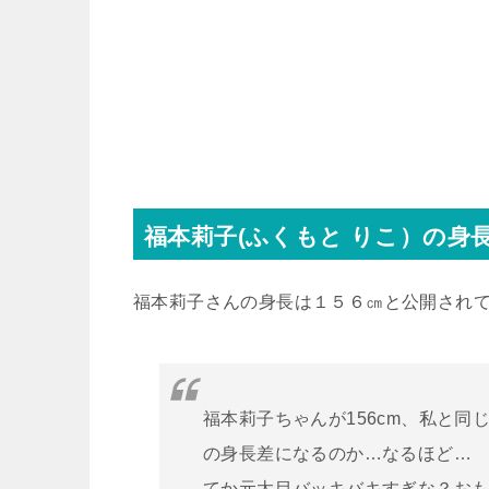
福本莉子(ふくもと りこ）の身
福本莉子さんの身長は１５６㎝と公開され
福本莉子ちゃんが156cm、私と
の身長差になるのか…なるほど…
てか元太目バッキバキすぎな？おもろw