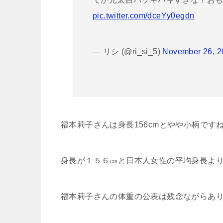
pic.twitter.com/dceYy0egdn
— リシ (@ri_si_5)
November 26, 2
福本莉子さんは身長156cmとやや小柄で
身長が１５６㎝と日本人女性の平均身長よ
福本莉子さんの体重の公表は残念ながらあ