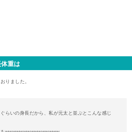
長体重は
ておりました。
同じぐらいの身長だから、私が元太と並ぶとこんな感じ
wwwwwwwwwwwwww