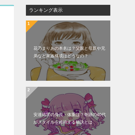
ランキング表示
花乃まりあの本名は？父親と母親や兄
弟など家族構成はどうなの？
安達祐実の身長・体重は？奇跡の40代
がスタイルを維持する秘訣とは