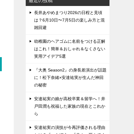
最近の投稿
長井あやめまつり2026の日程と見頃
は？6月10日〜7月5日の楽しみ方と混
雑回避
幼稚園のヘアゴムに名前をつける正解
はこれ！簡単＆おしゃれ＆なくさない
実用アイデア5選
『大奥 Season2』の身長差演出が話題
に！松下奈緒×安達祐実が生んだ神回
の秘密
安達祐実の娘が高校卒業＆留学へ！井
戸田潤も祝福した家族の現在とこれか
ら
安達祐実の演技が今再評価される理由