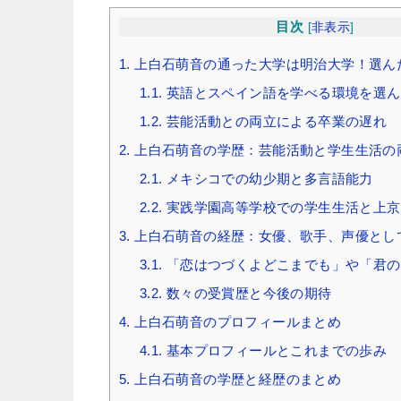
目次
[
非表示
]
1.
上白石萌音の通った大学は明治大学！選ん
1.1.
英語とスペイン語を学べる環境を選ん
1.2.
芸能活動との両立による卒業の遅れ
2.
上白石萌音の学歴：芸能活動と学生生活の
2.1.
メキシコでの幼少期と多言語能力
2.2.
実践学園高等学校での学生生活と上京
3.
上白石萌音の経歴：女優、歌手、声優とし
3.1.
「恋はつづくよどこまでも」や「君の
3.2.
数々の受賞歴と今後の期待
4.
上白石萌音のプロフィールまとめ
4.1.
基本プロフィールとこれまでの歩み
5.
上白石萌音の学歴と経歴のまとめ