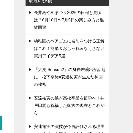
最近の投稿
長井あやめまつり2026の日程と見頃
は？6月10日〜7月5日の楽しみ方と混
雑回避
幼稚園のヘアゴムに名前をつける正解
はこれ！簡単＆おしゃれ＆なくさない
実用アイデア5選
『大奥 Season2』の身長差演出が話題
に！松下奈緒×安達祐実が生んだ神回
の秘密
安達祐実の娘が高校卒業＆留学へ！井
戸田潤も祝福した家族の現在とこれか
ら
安達祐実の演技が今再評価される理由