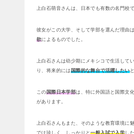
上白石萌音さんは、日本でも有数の名門校
彼女がこの大学、そして学部を選んだ理由
欲
によるものでした。
上白石さんは幼少期にメキシコで生活して
り、将来的には
国際的な舞台で活躍したい
この
国際日本学部
は、特に外国語と国際文
があります。
上白石さんもまた、そのような教育環境に
では珍しく、しっかりと
一般入試で入学
し