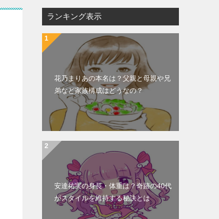
ランキング表示
花乃まりあの本名は？父親と母親や兄
弟など家族構成はどうなの？
安達祐実の身長・体重は？奇跡の40代
がスタイルを維持する秘訣とは