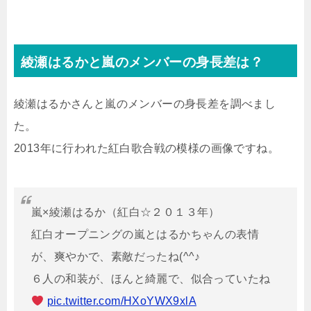
綾瀬はるかと嵐のメンバーの身長差は？
綾瀬はるかさんと嵐のメンバーの身長差を調べまし
た。
2013年に行われた紅白歌合戦の模様の画像ですね。
嵐×綾瀬はるか（紅白☆２０１３年）
紅白オープニングの嵐とはるかちゃんの表情
が、爽やかで、素敵だったね(^^♪
６人の和装が、ほんと綺麗で、似合っていたね
pic.twitter.com/HXoYWX9xlA