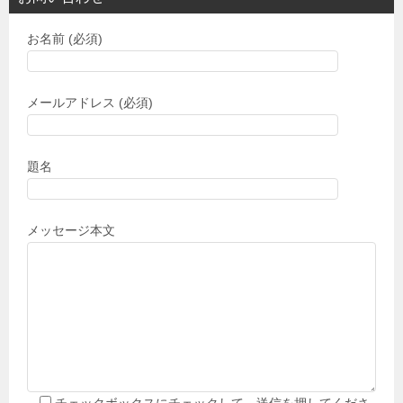
お名前 (必須)
メールアドレス (必須)
題名
メッセージ本文