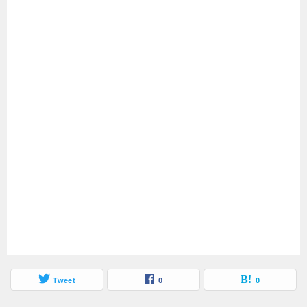
Tweet
0
0