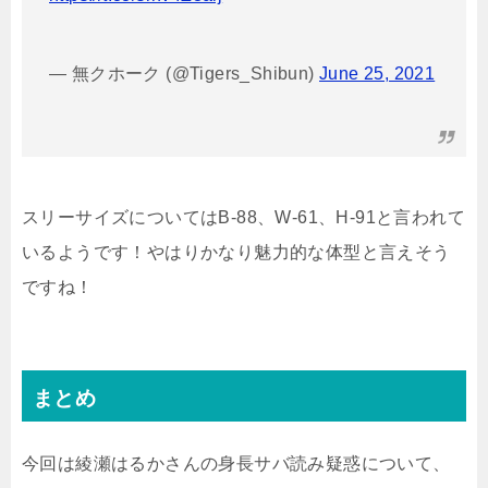
— 無クホーク (@Tigers_Shibun)
June 25, 2021
スリーサイズについてはB-88、W-61、H-91と言われて
いるようです！やはりかなり魅力的な体型と言えそう
ですね！
まとめ
今回は綾瀬はるかさんの身長サバ読み疑惑について、