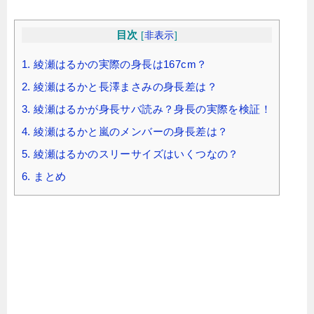
目次
[
非表示
]
1.
綾瀬はるかの実際の身長は167cm？
2.
綾瀬はるかと長澤まさみの身長差は？
3.
綾瀬はるかが身長サバ読み？身長の実際を検証！
4.
綾瀬はるかと嵐のメンバーの身長差は？
5.
綾瀬はるかのスリーサイズはいくつなの？
6.
まとめ