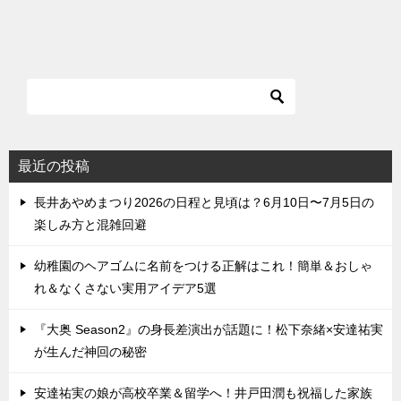
最近の投稿
長井あやめまつり2026の日程と見頃は？6月10日〜7月5日の
楽しみ方と混雑回避
幼稚園のヘアゴムに名前をつける正解はこれ！簡単＆おしゃ
れ＆なくさない実用アイデア5選
『大奥 Season2』の身長差演出が話題に！松下奈緒×安達祐実
が生んだ神回の秘密
安達祐実の娘が高校卒業＆留学へ！井戸田潤も祝福した家族