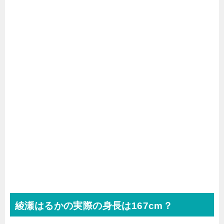
綾瀬はるかの実際の身長は167cm？