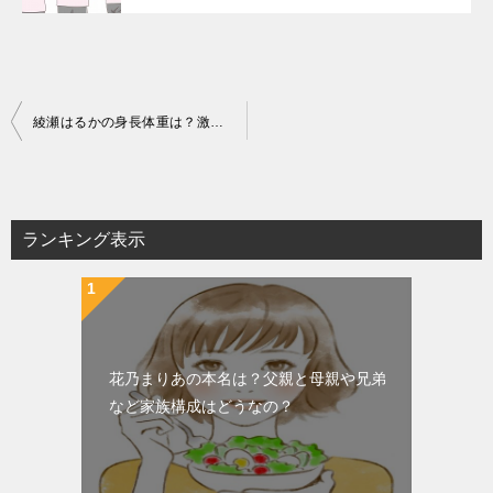
投
綾瀬はるかの身長体重は？激太りから抜け出したダイエット法？
稿
ナ
ビ
ランキング表示
ゲ
ー
シ
ョ
花乃まりあの本名は？父親と母親や兄弟
ン
など家族構成はどうなの？