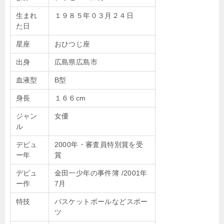
生まれ
１９８５年０３月２４日
た日
星座
おひつじ座
出身
広島県広島市
血液型
B型
身長
１６６cm
ジャン
女優
ル
デビュ
2000年・審査員特別賞を受
ー年
賞
デビュ
金田一少年の事件簿 /2001年
ー作
7月
特技
バスケットボールなどスポー
ツ