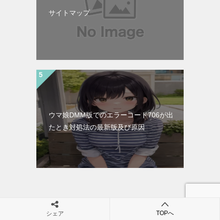
サイトマップ
ウマ娘DMM版でのエラーコード706が出
たとき対処法の最新版及び原因
TOPへ
シェア