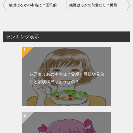
投
綾瀬はるかの本名は？国民的アイドルによって熱愛中彼氏が浮上？
綾瀬はるかの前髪なし？勇気が必要？オーダー方法
稿
ナ
ビ
ランキング表示
ゲ
ー
シ
ョ
花乃まりあの本名は？父親と母親や兄弟
ン
など家族構成はどうなの？