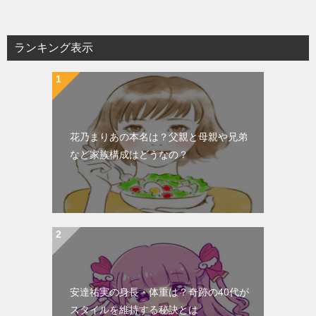
ナ
ビ
ランキング表示
ゲ
ー
シ
ョ
花乃まりあの本名は？父親と母親や兄弟
ン
など家族構成はどうなの？
安達祐実の身長・体重は？奇跡の40代が
スタイルを維持する秘訣とは