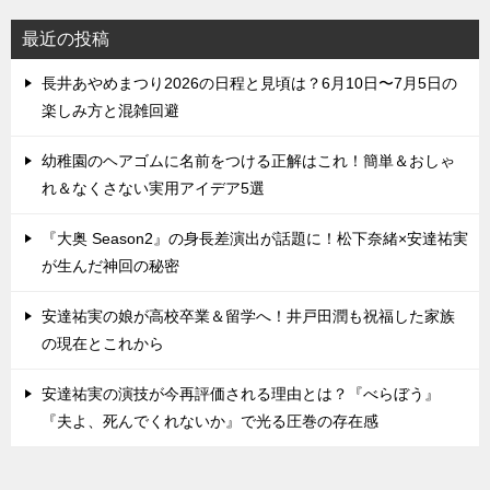
最近の投稿
長井あやめまつり2026の日程と見頃は？6月10日〜7月5日の
楽しみ方と混雑回避
幼稚園のヘアゴムに名前をつける正解はこれ！簡単＆おしゃ
れ＆なくさない実用アイデア5選
『大奥 Season2』の身長差演出が話題に！松下奈緒×安達祐実
が生んだ神回の秘密
安達祐実の娘が高校卒業＆留学へ！井戸田潤も祝福した家族
の現在とこれから
安達祐実の演技が今再評価される理由とは？『べらぼう』
『夫よ、死んでくれないか』で光る圧巻の存在感