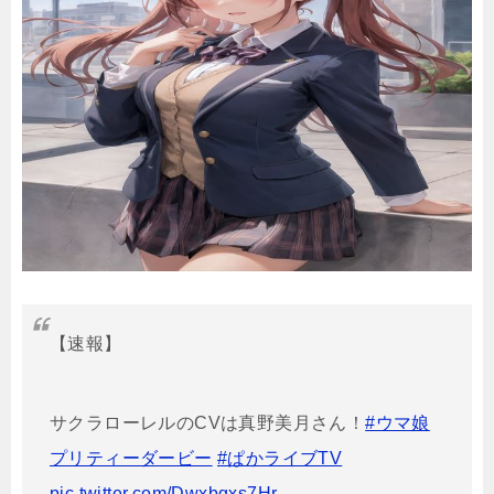
【速報】
サクラローレルのCVは真野美月さん！
#ウマ娘
プリティーダービー
#ぱかライブTV
pic.twitter.com/Dwxbgxs7Hr