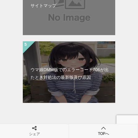
サイトマップ
ウマ娘DMM版でのエラーコード706が出
たとき対処法の最新版及び原因
TOPへ
シェア