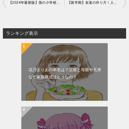
投
【2024年最新版】孫の小学校入学祝いの相場はいくら？金額の目安と渡し方
【新学期】友達の作り方！人見知りでも自然に仲良くなる5つのコツ
稿
ナ
ビ
ランキング表示
ゲ
ー
シ
ョ
花乃まりあの本名は？父親と母親や兄弟
ン
など家族構成はどうなの？