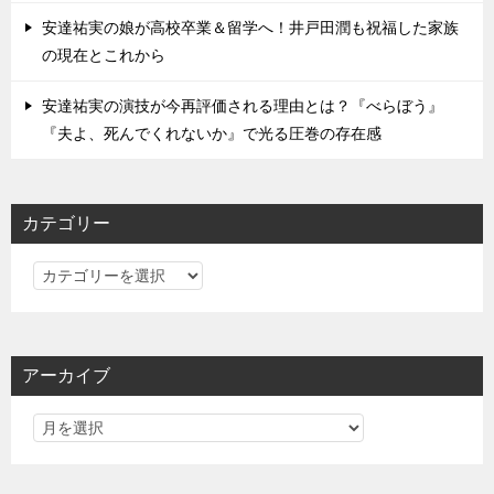
安達祐実の娘が高校卒業＆留学へ！井戸田潤も祝福した家族
の現在とこれから
安達祐実の演技が今再評価される理由とは？『べらぼう』
『夫よ、死んでくれないか』で光る圧巻の存在感
カテゴリー
カ
テ
ゴ
リ
アーカイブ
ー