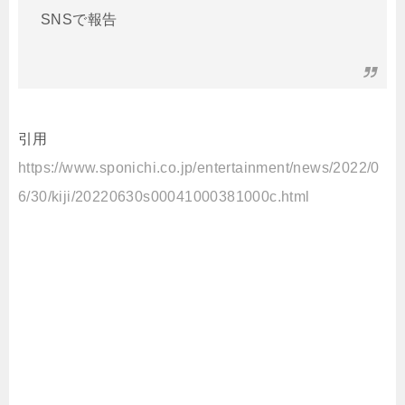
SNSで報告
引用
https://www.sponichi.co.jp/entertainment/news/2022/0
6/30/kiji/20220630s00041000381000c.html