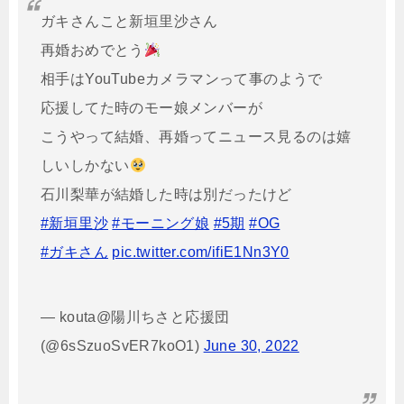
ガキさんこと新垣里沙さん
再婚おめでとう
相手はYouTubeカメラマンって事のようで
応援してた時のモー娘メンバーが
こうやって結婚、再婚ってニュース見るのは嬉
しいしかない
石川梨華が結婚した時は別だったけど
#新垣里沙
#モーニング娘
#5期
#OG
#ガキさん
pic.twitter.com/ifiE1Nn3Y0
— kouta@陽川ちさと応援団
(@6sSzuoSvER7koO1)
June 30, 2022