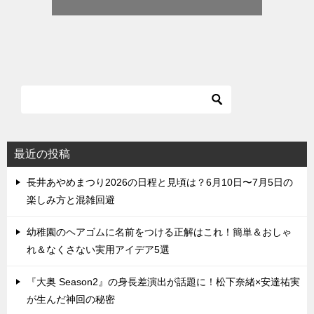
最近の投稿
長井あやめまつり2026の日程と見頃は？6月10日〜7月5日の
楽しみ方と混雑回避
幼稚園のヘアゴムに名前をつける正解はこれ！簡単＆おしゃ
れ＆なくさない実用アイデア5選
『大奥 Season2』の身長差演出が話題に！松下奈緒×安達祐実
が生んだ神回の秘密