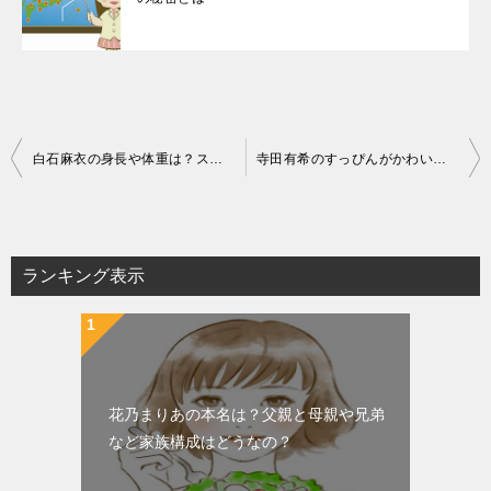
投
白石麻衣の身長や体重は？スタイル維持の秘密とは？
寺田有希のすっぴんがかわいい！メイクやスキンケアについて
稿
ナ
ビ
ランキング表示
ゲ
ー
シ
ョ
花乃まりあの本名は？父親と母親や兄弟
ン
など家族構成はどうなの？