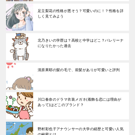
足立梨花の性格が悪そう？可愛いのに！？性格を詳
しく見てみよう
北乃きいの学歴は？高校と中学はどこ？バレリーナ
になりたかった過去
清原果耶の髪の毛で、前髪がありが可愛いと評判
川口春奈のドラマ衣装メガネ(着飾る恋には理由が
あって)はどこのブランド？
野村彩也子アナウンサーの大学の経歴と可愛い人気
の秘密とは