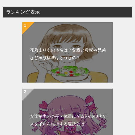
ビ
ランキング表示
ゲ
ー
シ
ョ
花乃まりあの本名は？父親と母親や兄弟
ン
など家族構成はどうなの？
安達祐実の身長・体重は？奇跡の40代が
スタイルを維持する秘訣とは