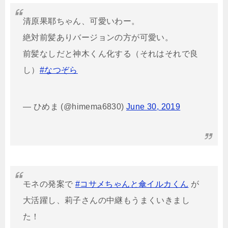
清原果耶ちゃん、可愛いわー。
絶対前髪ありバージョンの方が可愛い。
前髪なしだと神木くん化する（それはそれで良
し）
#なつぞら
— ひめま (@himema6830)
June 30, 2019
モネの発案で
#コサメちゃんと傘イルカくん
が
大活躍し、莉子さんの中継もうまくいきまし
た！