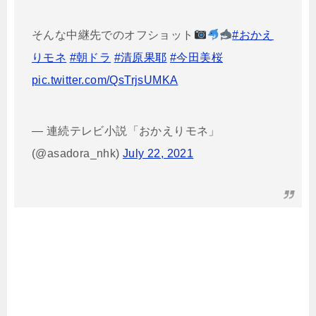
そんな中継先でのオフショット
#おかえ
りモネ
#朝ドラ
#清原果耶
#今田美桜
pic.twitter.com/QsTrjsUMKA
— 連続テレビ小説「おかえりモネ」
(@asadora_nhk)
July 22, 2021