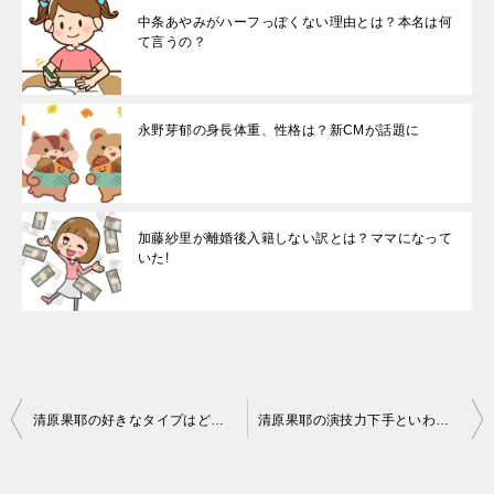
中条あやみがハーフっぽくない理由とは？本名は何
て言うの？
永野芽郁の身長体重、性格は？新CMが話題に
加藤紗里が離婚後入籍しない訳とは？ママになって
いた!
投
清原果耶の好きなタイプはどんな人？彼氏は？
清原果耶の演技力下手といわれる？そういわれるキッカケは何
稿
ナ