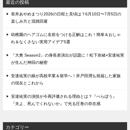
最近の投稿
長井あやめまつり2026の日程と見頃は？6月10日〜7月5日の
楽しみ方と混雑回避
幼稚園のヘアゴムに名前をつける正解はこれ！簡単＆おしゃ
れ＆なくさない実用アイデア5選
『大奥 Season2』の身長差演出が話題に！松下奈緒×安達祐実
が生んだ神回の秘密
安達祐実の娘が高校卒業＆留学へ！井戸田潤も祝福した家族
の現在とこれから
安達祐実の演技が今再評価される理由とは？『べらぼう』
『夫よ、死んでくれないか』で光る圧巻の存在感
カテゴリー