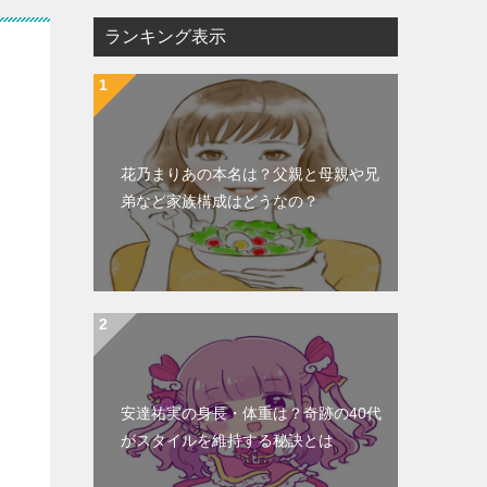
ランキング表示
花乃まりあの本名は？父親と母親や兄
弟など家族構成はどうなの？
安達祐実の身長・体重は？奇跡の40代
がスタイルを維持する秘訣とは