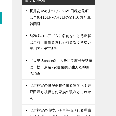
最近の投稿
長井あやめまつり2026の日程と見頃
は？6月10日〜7月5日の楽しみ方と混
雑回避
幼稚園のヘアゴムに名前をつける正解
はこれ！簡単＆おしゃれ＆なくさない
実用アイデア5選
『大奥 Season2』の身長差演出が話題
に！松下奈緒×安達祐実が生んだ神回
の秘密
安達祐実の娘が高校卒業＆留学へ！井
戸田潤も祝福した家族の現在とこれか
ら
安達祐実の演技が今再評価される理由