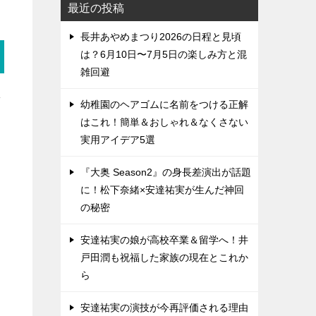
最近の投稿
長井あやめまつり2026の日程と見頃
は？6月10日〜7月5日の楽しみ方と混
雑回避
飾
幼稚園のヘアゴムに名前をつける正解
はこれ！簡単＆おしゃれ＆なくさない
実用アイデア5選
『大奥 Season2』の身長差演出が話題
に！松下奈緒×安達祐実が生んだ神回
の秘密
安達祐実の娘が高校卒業＆留学へ！井
戸田潤も祝福した家族の現在とこれか
ら
安達祐実の演技が今再評価される理由