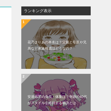
ランキング表示
花乃まりあの本名は？父親と母親や兄
弟など家族構成はどうなの？
安達祐実の身長・体重は？奇跡の40代
がスタイルを維持する秘訣とは