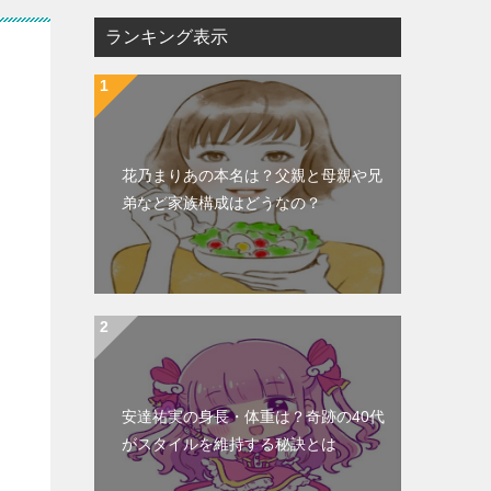
ランキング表示
花乃まりあの本名は？父親と母親や兄
弟など家族構成はどうなの？
安達祐実の身長・体重は？奇跡の40代
がスタイルを維持する秘訣とは