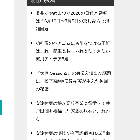
最近の投稿
長井あやめまつり2026の日程と見頃
は？6月10日〜7月5日の楽しみ方と混
雑回避
幼稚園のヘアゴムに名前をつける正解
はこれ！簡単＆おしゃれ＆なくさない
実用アイデア5選
『大奥 Season2』の身長差演出が話題
に！松下奈緒×安達祐実が生んだ神回
の秘密
安達祐実の娘が高校卒業＆留学へ！井
戸田潤も祝福した家族の現在とこれか
ら
安達祐実の演技が今再評価される理由