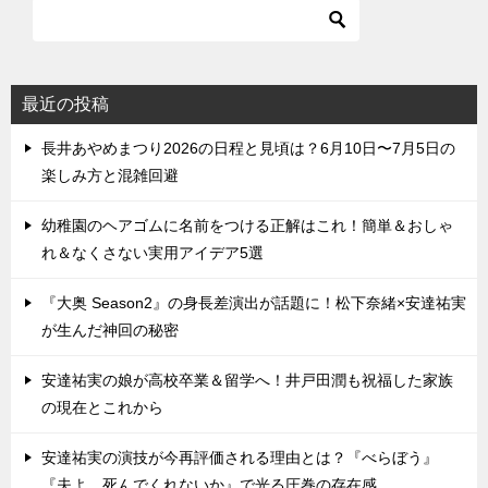
最近の投稿
長井あやめまつり2026の日程と見頃は？6月10日〜7月5日の
楽しみ方と混雑回避
幼稚園のヘアゴムに名前をつける正解はこれ！簡単＆おしゃ
れ＆なくさない実用アイデア5選
『大奥 Season2』の身長差演出が話題に！松下奈緒×安達祐実
が生んだ神回の秘密
安達祐実の娘が高校卒業＆留学へ！井戸田潤も祝福した家族
の現在とこれから
安達祐実の演技が今再評価される理由とは？『べらぼう』
『夫よ、死んでくれないか』で光る圧巻の存在感