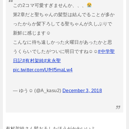
この2コマ可愛すぎませんか、、、
第2章だと聖ちゃんの髪型は結んでることが多か
ったからか髪下ろしてる聖ちゃんが久しぶりで
新鮮に感じます☺︎
こんなに待ち遠しかった火曜日があったかと思
うくらいでしたがついに明日ですね☺︎☺︎
#中学聖
日記
#有村架純
#末永聖
pic.twitter.com/UfHf5maLw4
— ゆう☺︎ (@A_kasu2)
December 3, 2018
有村架純さん髪おろしたほうがかわいいよ