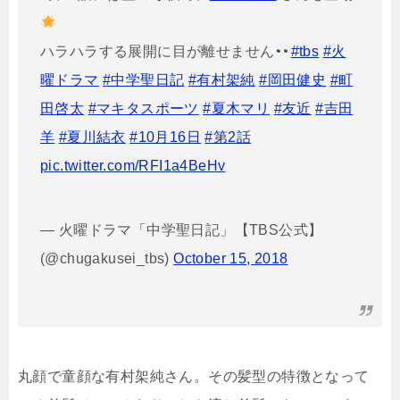
ハラハラする展開に目が離せません
#tbs
#火
曜ドラマ
#中学聖日記
#有村架純
#岡田健史
#町
田啓太
#マキタスポーツ
#夏木マリ
#友近
#吉田
羊
#夏川結衣
#10月16日
#第2話
pic.twitter.com/RFI1a4BeHv
— 火曜ドラマ「中学聖日記」【TBS公式】
(@chugakusei_tbs)
October 15, 2018
丸顔で童顔な有村架純さん。その髪型の特徴となって