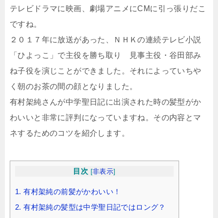
テレビドラマに映画、劇場アニメにCMに引っ張りだこ
ですね。
２０１７年に放送があった、ＮＨＫの連続テレビ小説
「ひよっこ」で主役を勝ち取り 見事主役・谷田部み
ね子役を演じことができました。それによっていちや
く朝のお茶の間の顔となりました。
有村架純さんが中学聖日記に出演された時の髪型がか
わいいと非常に評判になっていますね。その内容とマ
ネするためのコツを紹介します。
目次
[
非表示
]
1.
有村架純の前髪がかわいい！
2.
有村架純の髪型は中学聖日記ではロング？