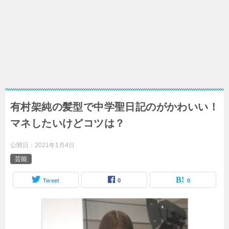
有村架純の髪型で中学聖日記のがかわいい！
マネしたいけどコツは？
公開日：
2021年1月4日
芸能
Tweet
0
0