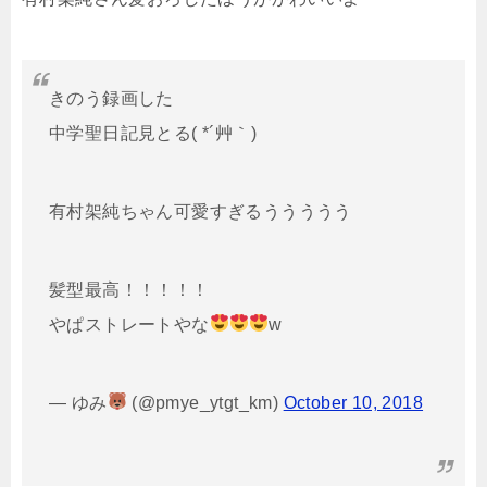
きのう録画した
中学聖日記見とる( *´艸｀)
有村架純ちゃん可愛すぎるううううう
髪型最高！！！！！
やぱストレートやな
w
— ゆみ
(@pmye_ytgt_km)
October 10, 2018