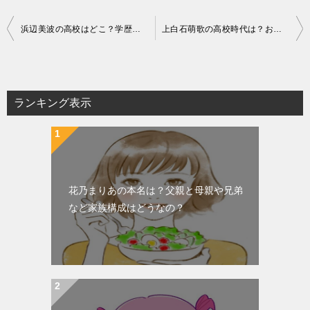
投
浜辺美波の高校はどこ？学歴・出身校まとめ!特技はフルート！
上白石萌歌の高校時代は？お姉ちゃんと同じ高校に進学した！
稿
ナ
ビ
ランキング表示
ゲ
ー
シ
ョ
花乃まりあの本名は？父親と母親や兄弟
ン
など家族構成はどうなの？