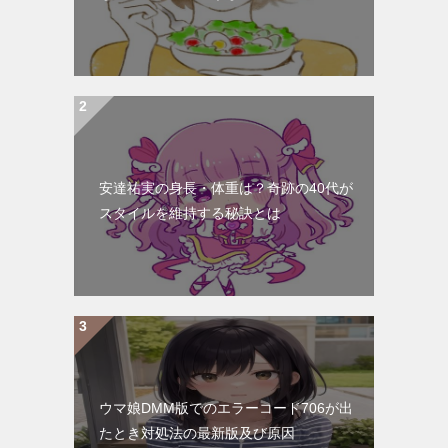
安達祐実の身長・体重は？奇跡の40代が
スタイルを維持する秘訣とは
ウマ娘DMM版でのエラーコード706が出
たとき対処法の最新版及び原因