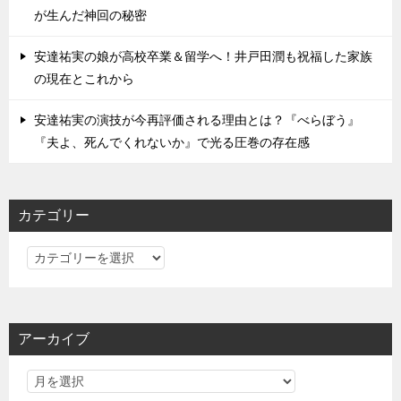
が生んだ神回の秘密
安達祐実の娘が高校卒業＆留学へ！井戸田潤も祝福した家族
の現在とこれから
安達祐実の演技が今再評価される理由とは？『べらぼう』
『夫よ、死んでくれないか』で光る圧巻の存在感
カテゴリー
カ
テ
ゴ
リ
アーカイブ
ー