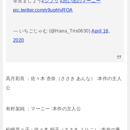
非見ましょう
#ジブリ
#思い出のマーニー
pic.twitter.com/v9uphIvROA
— いちごじゃむ (@Hana_Tris0630)
April 16,
2020
高月彩良 ：佐々木 杏奈（ささき あんな） :本作の主人
公
有村架純 ：マーニー :本作の主人公
松嶋菜々子：佐々木 頼子（ささき よりこ） :杏奈の養