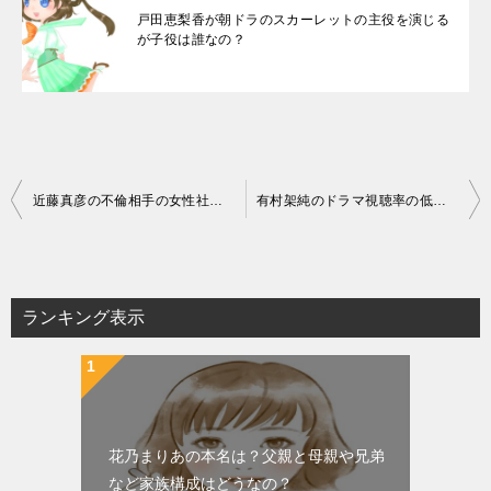
戸田恵梨香が朝ドラのスカーレットの主役を演じる
が子役は誰なの？
投
近藤真彦の不倫相手の女性社長A子とは誰？五年に渡る不倫
有村架純のドラマ視聴率の低迷原因とは、テレビ離れが進んでいるため
稿
ナ
ビ
ランキング表示
ゲ
ー
シ
ョ
花乃まりあの本名は？父親と母親や兄弟
ン
など家族構成はどうなの？