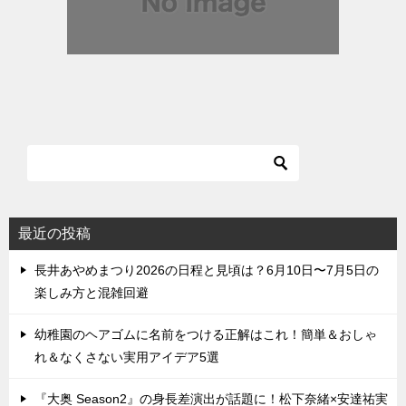
最近の投稿
長井あやめまつり2026の日程と見頃は？6月10日〜7月5日の
楽しみ方と混雑回避
幼稚園のヘアゴムに名前をつける正解はこれ！簡単＆おしゃ
れ＆なくさない実用アイデア5選
『大奥 Season2』の身長差演出が話題に！松下奈緒×安達祐実