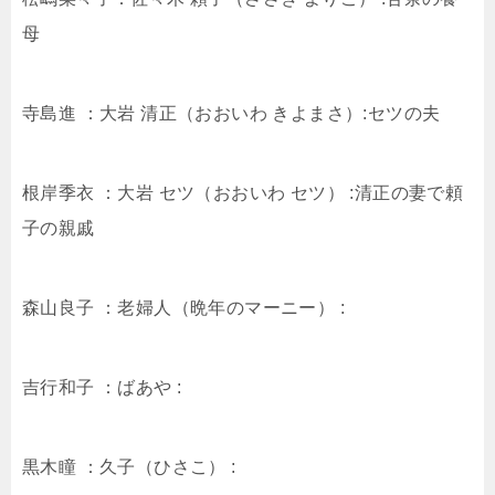
母
寺島進 ：大岩 清正（おおいわ きよまさ）:セツの夫
根岸季衣 ：大岩 セツ（おおいわ セツ） :清正の妻で頼
子の親戚
森山良子 ：老婦人（晩年のマーニー） :
吉行和子 ：ばあや :
黒木瞳 ：久子（ひさこ） :