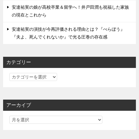
安達祐実の娘が高校卒業＆留学へ！井戸田潤も祝福した家族
の現在とこれから
安達祐実の演技が今再評価される理由とは？『べらぼう』
『夫よ、死んでくれないか』で光る圧巻の存在感
カテゴリー
カ
テ
ゴ
リ
アーカイブ
ー