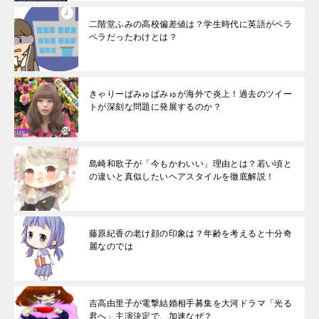
二階堂ふみの高校偏差値は？学生時代に英語がペラ
ペラだったわけとは？
きゃりーぱみゅぱみゅが海外で炎上！過去のツイー
トが深刻な問題に発展するのか？
島崎和歌子が「今もかわいい」理由とは？若い頃と
の違いと真似したいヘアスタイルを徹底解説！
藤原紀香の老け顔の印象は？年齢を考えると十分奇
麗なのでは
吉高由里子が電撃結婚相手募集を大河ドラマ「光る
君へ」主演決定で、加速なぜ？