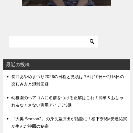
最近の投稿
長井あやめまつり2026の日程と見頃は？6月10日〜7月5日の
楽しみ方と混雑回避
幼稚園のヘアゴムに名前をつける正解はこれ！簡単＆おしゃ
れ＆なくさない実用アイデア5選
『大奥 Season2』の身長差演出が話題に！松下奈緒×安達祐実
が生んだ神回の秘密