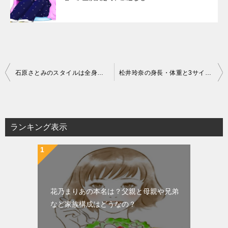
投
石原さとみのスタイルは全身は可愛い？維持する方法と身長・体重は？
松井玲奈の身長・体重と3サイズは？「プロミス・シンデレラ」で魅力的な演技
稿
ナ
ビ
ランキング表示
ゲ
ー
シ
ョ
花乃まりあの本名は？父親と母親や兄弟
ン
など家族構成はどうなの？