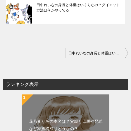
田中れいなの身長と体重はいくらなの？ダイエット
方法は何かやってる
投
田中れいなの身長と体重はいくらなの？ダイエット方法は何かやってる
稿
ナ
ビ
ランキング表示
ゲ
ー
シ
ョ
花乃まりあの本名は？父親と母親や兄弟
ン
など家族構成はどうなの？