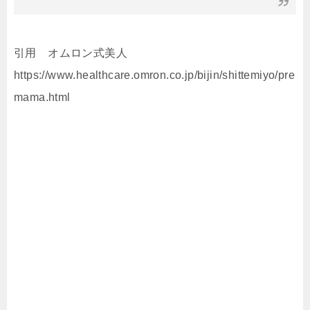
引用 オムロン式美人
https://www.healthcare.omron.co.jp/bijin/shittemiyo/pre
mama.html