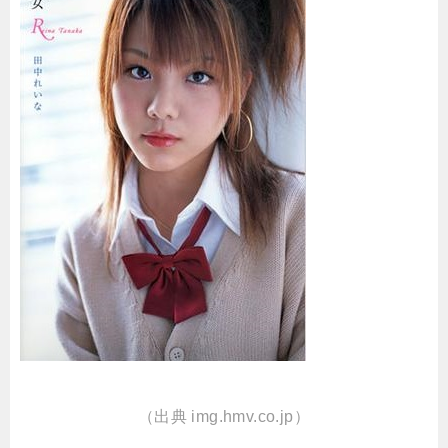
（出典 img.hmv.co.jp）