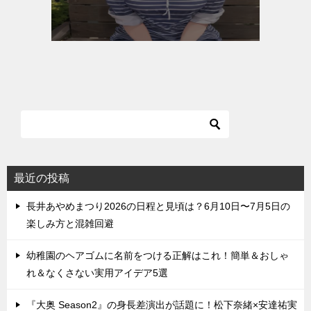
最近の投稿
長井あやめまつり2026の日程と見頃は？6月10日〜7月5日の
楽しみ方と混雑回避
幼稚園のヘアゴムに名前をつける正解はこれ！簡単＆おしゃ
れ＆なくさない実用アイデア5選
『大奥 Season2』の身長差演出が話題に！松下奈緒×安達祐実