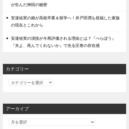
が生んだ神回の秘密
安達祐実の娘が高校卒業＆留学へ！井戸田潤も祝福した家族
の現在とこれから
安達祐実の演技が今再評価される理由とは？『べらぼう』
『夫よ、死んでくれないか』で光る圧巻の存在感
カテゴリー
カ
テ
ゴ
リ
アーカイブ
ー