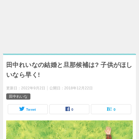
田中れいなの結婚と旦那候補は? 子供がほし
いなら早く!
更新日：
2022年9月2日
公開日：
2018年12月22日
田中れいな
Tweet
0
0