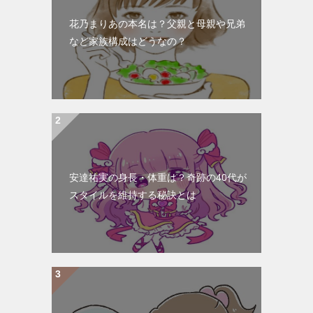
ョ
花乃まりあの本名は？父親と母親や兄弟
ン
など家族構成はどうなの？
安達祐実の身長・体重は？奇跡の40代が
スタイルを維持する秘訣とは