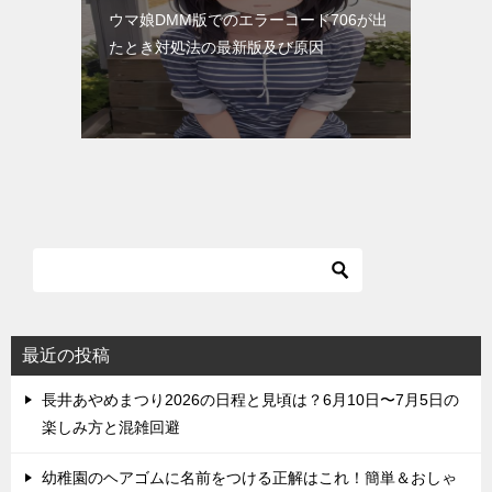
ウマ娘DMM版でのエラーコード706が出
たとき対処法の最新版及び原因
最近の投稿
長井あやめまつり2026の日程と見頃は？6月10日〜7月5日の
楽しみ方と混雑回避
幼稚園のヘアゴムに名前をつける正解はこれ！簡単＆おしゃ