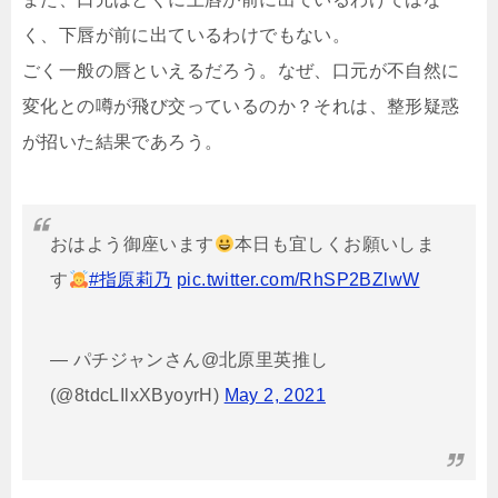
く、下唇が前に出ているわけでもない。
ごく一般の唇といえるだろう。なぜ、口元が不自然に
変化との噂が飛び交っているのか？それは、整形疑惑
が招いた結果であろう。
おはよう御座います
本日も宜しくお願いしま
す
#指原莉乃
pic.twitter.com/RhSP2BZlwW
— パチジャンさん@北原里英推し
(@8tdcLIlxXByoyrH)
May 2, 2021