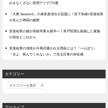
れ＆なくさない実用アイデア5選
『大奥 Season2』の身長差演出が話題に！松下奈緒×安達祐実
が生んだ神回の秘密
安達祐実の娘が高校卒業＆留学へ！井戸田潤も祝福した家族
の現在とこれから
安達祐実の演技が今再評価される理由とは？『べらぼう』
『夫よ、死んでくれないか』で光る圧巻の存在感
カテゴリー
カ
テ
ゴ
リ
アーカイブ