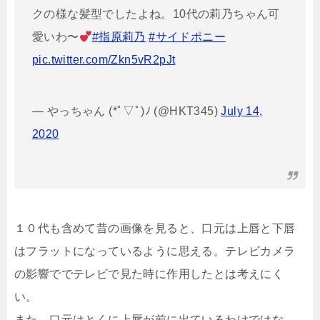
クの様な髪型でしたよね。10代の莉乃ちゃん可
愛いわ〜
#指原莉乃
#サイドポニー
pic.twitter.com/Zkn5vR2pJt
— やっちゃん (*ﾟ▽ﾟ)ﾉ (@HKT345)
July 14,
2020
１０代も含めて昔の画像を見ると、口元は上唇と下唇
はフラットになっているように思える。テレビカメラ
の影響ででテレビで見た時に作用したとは考えにく
い。
また、口元はとくに上唇が前に出ているわけではな