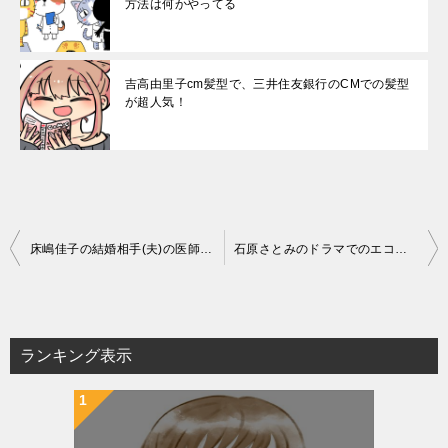
方法は何かやってる
吉高由里子cm髪型で、三井住友銀行のCMでの髪型
が超人気！
投
床嶋佳子の結婚相手(夫)の医師の年齢や馴れ初めなどは？
石原さとみのドラマでのエコバッグが人気！「恋はDeepに」の海洋学者
稿
ナ
ビ
ランキング表示
ゲ
ー
シ