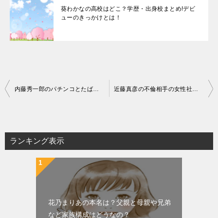
葵わかなの高校はどこ？学歴・出身校まとめ!デビ
ューのきっかけとは！
投
内藤秀一郎のパチンコとたばこ疑惑炎上!ヒーローへの世間評価が!
近藤真彦の不倫相手の女性社長A子とは誰？五年に渡る不倫
稿
ナ
ビ
ランキング表示
ゲ
ー
シ
ョ
花乃まりあの本名は？父親と母親や兄弟
ン
など家族構成はどうなの？