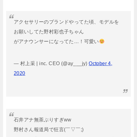
アクセサリーのブランドやってた頃、モデルを
お願いしてた野村彩也子ちゃん
がアナウンサーになってた…！可愛い
— 村上采 | inc. CEO (@ay___jy)
October 4,
2020
石井アナ無茶ぶりすぎww
野村さん報道局で狂言(￣▽￣;)