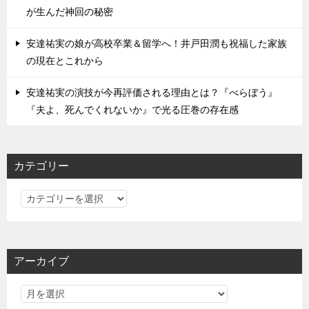
が生んだ神回の秘密
安達祐実の娘が高校卒業＆留学へ！井戸田潤も祝福した家族
の現在とこれから
安達祐実の演技が今再評価される理由とは？『べらぼう』
『夫よ、死んでくれないか』で光る圧巻の存在感
カテゴリー
カ
テ
ゴ
リ
アーカイブ
ー