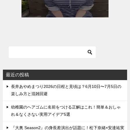
最近の投稿
長井あやめまつり2026の日程と見頃は？6月10日〜7月5日の
楽しみ方と混雑回避
幼稚園のヘアゴムに名前をつける正解はこれ！簡単＆おしゃ
れ＆なくさない実用アイデア5選
『大奥 Season2』の身長差演出が話題に！松下奈緒×安達祐実