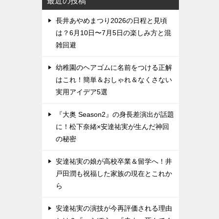
最近の投稿
長井あやめまつり2026の日程と見頃
は？6月10日〜7月5日の楽しみ方と混
雑回避
幼稚園のヘアゴムに名前をつける正解
はこれ！簡単＆おしゃれ＆なくさない
実用アイデア5選
『大奥 Season2』の身長差演出が話題
に！松下奈緒×安達祐実が生んだ神回
の秘密
安達祐実の娘が高校卒業＆留学へ！井
戸田潤も祝福した家族の現在とこれか
ら
安達祐実の演技が今再評価される理由