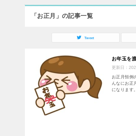
「お正月」の記事一覧
Tweet
お年玉を
更新日：
20
お正月恒例
んなにお正
になります