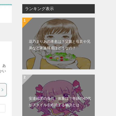
ランキング表示
花乃まりあの本名は？父親と母親や兄
弟など家族構成はどうなの？
、あ
かい
安達祐実の身長・体重は？奇跡の40代
がスタイルを維持する秘訣とは