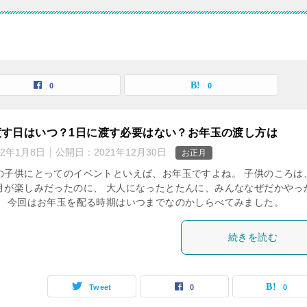
0
0
渡す日はいつ？1日に渡す必要はない？お年玉の渡し方は
22年1月8日
公開日：
2021年12月30日
お正月
の子供にとってのイベントといえば、お年玉ですよね。 子供のころは
月が楽しみだったのに、 大人になったとたんに、みんななぜだかやっ
。 今回はお年玉を配る時期はいつまでなのかしらべてみました。
続きを読む
Tweet
0
0