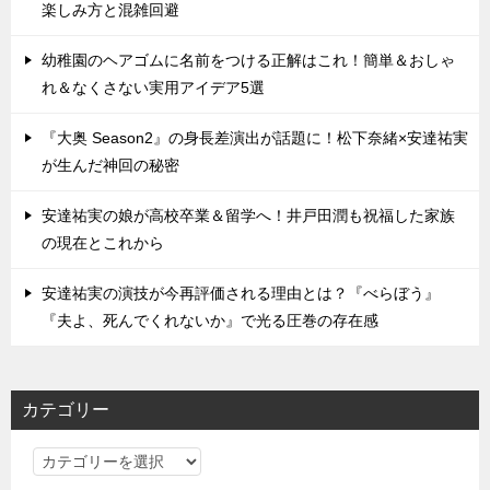
楽しみ方と混雑回避
幼稚園のヘアゴムに名前をつける正解はこれ！簡単＆おしゃ
れ＆なくさない実用アイデア5選
『大奥 Season2』の身長差演出が話題に！松下奈緒×安達祐実
が生んだ神回の秘密
安達祐実の娘が高校卒業＆留学へ！井戸田潤も祝福した家族
の現在とこれから
安達祐実の演技が今再評価される理由とは？『べらぼう』
『夫よ、死んでくれないか』で光る圧巻の存在感
カテゴリー
カ
テ