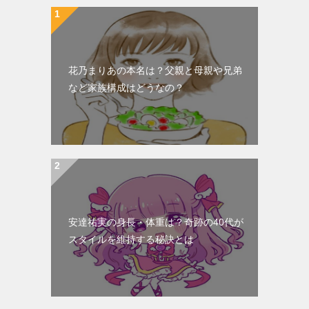
ー
シ
ョ
花乃まりあの本名は？父親と母親や兄弟
ン
など家族構成はどうなの？
安達祐実の身長・体重は？奇跡の40代が
スタイルを維持する秘訣とは