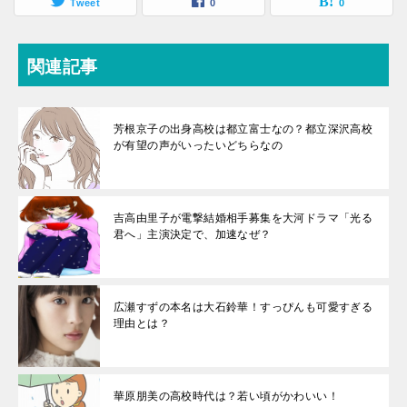
Tweet
0
0
関連記事
芳根京子の出身高校は都立富士なの？都立深沢高校
が有望の声がいったいどちらなの
吉高由里子が電撃結婚相手募集を大河ドラマ「光る
君へ」主演決定で、加速なぜ？
広瀬すずの本名は大石鈴華！すっぴんも可愛すぎる
理由とは？
華原朋美の高校時代は？若い頃がかわいい！