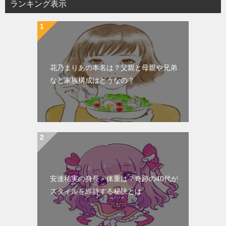
ランキング表示
ゲ
ー
シ
ョ
花乃まりあの本名は？父親と母親や兄弟
ン
など家族構成はどうなの？
安達祐実の身長・体重は？奇跡の40代が
スタイルを維持する秘訣とは