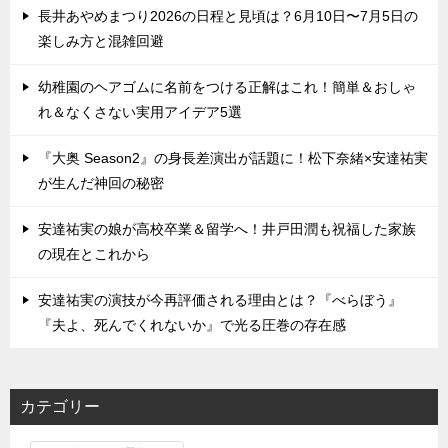
長井あやめまつり2026の日程と見頃は？6月10日〜7月5日の
楽しみ方と混雑回避
幼稚園のヘアゴムに名前をつける正解はこれ！簡単＆おしゃ
れ＆なくさない実用アイデア5選
『大奥 Season2』の身長差演出が話題に！松下奈緒×安達祐実
が生んだ神回の秘密
安達祐実の娘が高校卒業＆留学へ！井戸田潤も祝福した家族
の現在とこれから
安達祐実の演技が今再評価される理由とは？『べらぼう』
『夫よ、死んでくれないか』で光る圧巻の存在感
カテゴリー