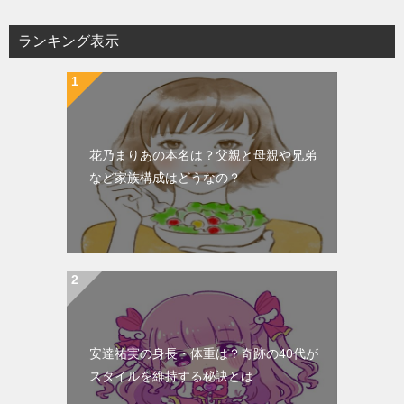
ビ
ランキング表示
ゲ
ー
シ
ョ
花乃まりあの本名は？父親と母親や兄弟
ン
など家族構成はどうなの？
安達祐実の身長・体重は？奇跡の40代が
スタイルを維持する秘訣とは