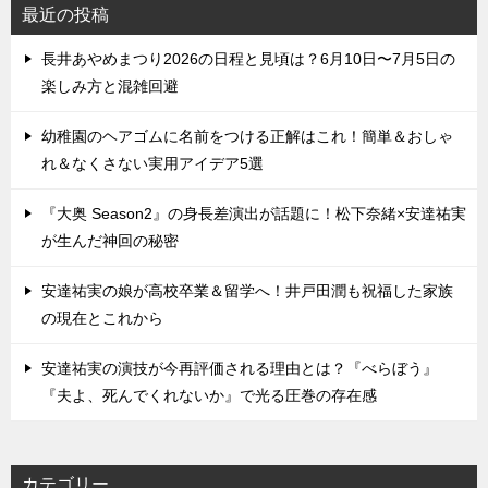
最近の投稿
長井あやめまつり2026の日程と見頃は？6月10日〜7月5日の
楽しみ方と混雑回避
幼稚園のヘアゴムに名前をつける正解はこれ！簡単＆おしゃ
れ＆なくさない実用アイデア5選
『大奥 Season2』の身長差演出が話題に！松下奈緒×安達祐実
が生んだ神回の秘密
安達祐実の娘が高校卒業＆留学へ！井戸田潤も祝福した家族
の現在とこれから
安達祐実の演技が今再評価される理由とは？『べらぼう』
『夫よ、死んでくれないか』で光る圧巻の存在感
カテゴリー