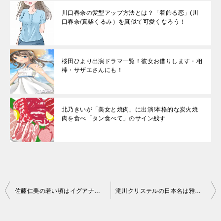
川口春奈の髪型アップ方法とは？「着飾る恋」(川
口春奈/真柴くるみ）を真似て可愛くなろう！
桜田ひより出演ドラマ一覧！彼女お借りします・相
棒・サザエさんにも！
北乃きいが「美女と焼肉」に出演!本格的な炭火焼
肉を食べ「タン食べて」のサイン残す
投
佐藤仁美の若い頃はイグアナの娘で人気急上昇!？元彼は大物俳優なの!?
滝川クリステルの日本名は雅美！これって通称名なの？
稿
ナ