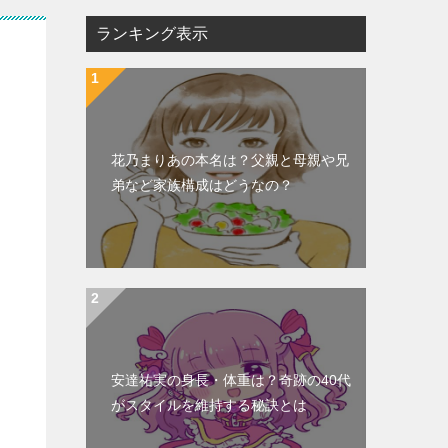
ランキング表示
花乃まりあの本名は？父親と母親や兄
弟など家族構成はどうなの？
安達祐実の身長・体重は？奇跡の40代
がスタイルを維持する秘訣とは