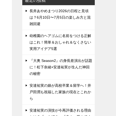
最近の投稿
長井あやめまつり2026の日程と見頃
は？6月10日〜7月5日の楽しみ方と混
雑回避
幼稚園のヘアゴムに名前をつける正解
はこれ！簡単＆おしゃれ＆なくさない
実用アイデア5選
『大奥 Season2』の身長差演出が話題
に！松下奈緒×安達祐実が生んだ神回
の秘密
安達祐実の娘が高校卒業＆留学へ！井
戸田潤も祝福した家族の現在とこれか
ら
安達祐実の演技が今再評価される理由