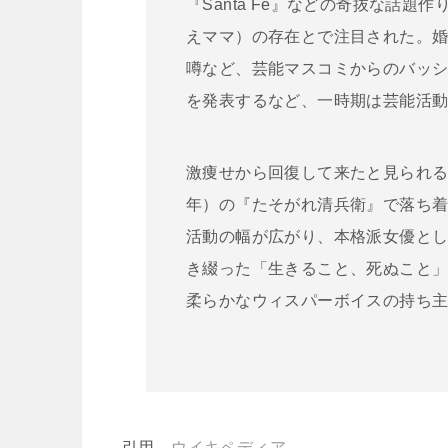
『Santa Fe』などの奇抜な話
えママ）の存在とで注目された。
噂など、芸能マスコミからのバッ
を発表するなど、一時期は芸能活
激痩せから回復して来たと見られる頃
年）の『たそがれ清兵衛』で落ち
活動の幅が広がり、本格派女優と
き綴った「生きること、死ぬこと
柔らかなウィスパーボイスの持ち
引用
ウイキペディア