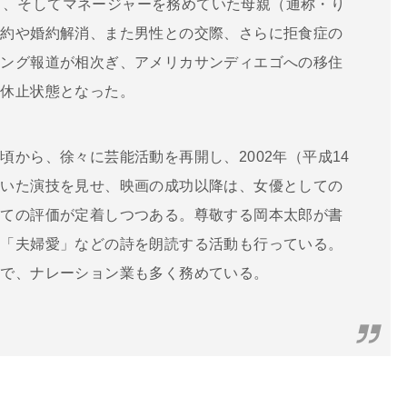
題作り、そしてマネージャーを務めていた母親（通称・り
婚約や婚約解消、また男性との交際、さらに拒食症の
シング報道が相次ぎ、アメリカサンディエゴへの移住
動休止状態となった。
から、徐々に芸能活動を再開し、2002年（平成14
着いた演技を見せ、映画の成功以降は、女優としての
しての評価が定着しつつある。尊敬する岡本太郎が書
」「夫婦愛」などの詩を朗読する活動も行っている。
主で、ナレーション業も多く務めている。