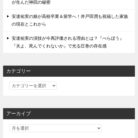
が生んだ神回の秘密
安達祐実の娘が高校卒業＆留学へ！井戸田潤も祝福した家族
の現在とこれから
安達祐実の演技が今再評価される理由とは？『べらぼう』
『夫よ、死んでくれないか』で光る圧巻の存在感
カテゴリー
カ
テ
ゴ
リ
アーカイブ
ー