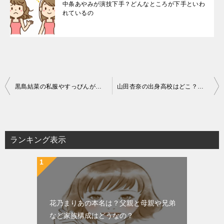
中条あやみが演技下手？どんなところが下手といわ
れているの
投
黒島結菜の私服やすっぴんがかわいい！髪型も調べてみた
山田杏奈の出身高校はどこ？学歴・出身校まとめ!デビュー当時は！
稿
ナ
ビ
ランキング表示
ゲ
ー
シ
ョ
花乃まりあの本名は？父親と母親や兄弟
ン
など家族構成はどうなの？