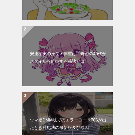
安達祐実の身長・体重は？奇跡の40代が
スタイルを維持する秘訣とは
ウマ娘DMM版でのエラーコード706が出
たとき対処法の最新版及び原因