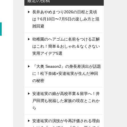
最近の投稿
長井あやめまつり2026の日程と見頃
は？6月10日〜7月5日の楽しみ方と混
雑回避
幼稚園のヘアゴムに名前をつける正解
はこれ！簡単＆おしゃれ＆なくさない
実用アイデア5選
『大奥 Season2』の身長差演出が話題
に！松下奈緒×安達祐実が生んだ神回
の秘密
安達祐実の娘が高校卒業＆留学へ！井
戸田潤も祝福した家族の現在とこれか
ら
安達祐実の演技が今再評価される理由