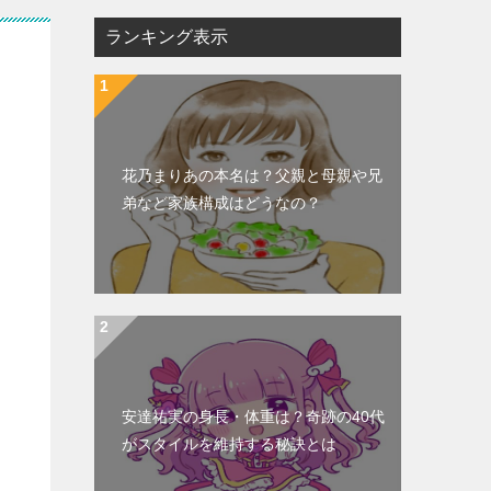
ランキング表示
花乃まりあの本名は？父親と母親や兄
弟など家族構成はどうなの？
安達祐実の身長・体重は？奇跡の40代
がスタイルを維持する秘訣とは