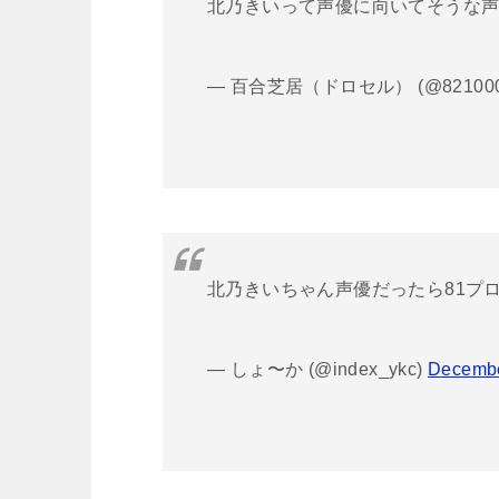
北乃きいって声優に向いてそうな
— 百合芝居（ドロセル） (@821000
北乃きいちゃん声優だったら81プ
— しょ〜か (@index_ykc)
Decembe