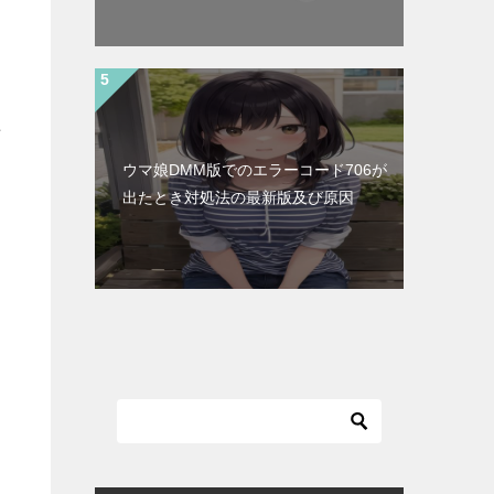
た
ウマ娘DMM版でのエラーコード706が
出たとき対処法の最新版及び原因