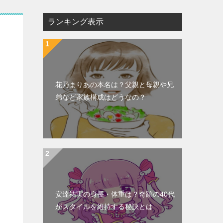
ランキング表示
花乃まりあの本名は？父親と母親や兄
弟など家族構成はどうなの？
安達祐実の身長・体重は？奇跡の40代
がスタイルを維持する秘訣とは