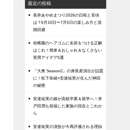
最近の投稿
長井あやめまつり2026の日程と見頃
は？6月10日〜7月5日の楽しみ方と混
雑回避
幼稚園のヘアゴムに名前をつける正解
はこれ！簡単＆おしゃれ＆なくさない
実用アイデア5選
『大奥 Season2』の身長差演出が話題
に！松下奈緒×安達祐実が生んだ神回
の秘密
安達祐実の娘が高校卒業＆留学へ！井
戸田潤も祝福した家族の現在とこれか
ら
安達祐実の演技が今再評価される理由